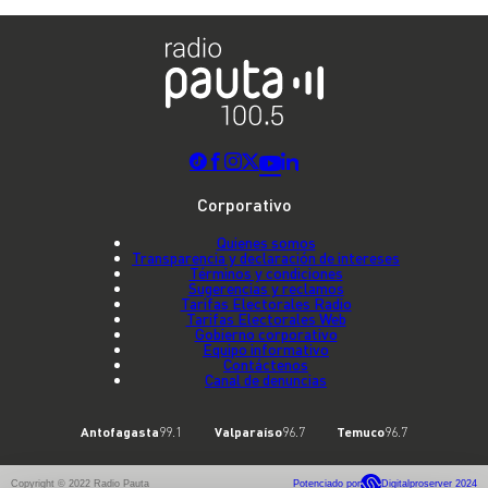
Corporativo
Quienes somos
Transparencia y declaración de intereses
Términos y condiciones
Sugerencias y reclamos
Tarifas Electorales Radio
Tarifas Electorales Web
Gobierno corporativo
Equipo informativo
Contáctenos
Canal de denuncias
Antofagasta
99.1
Valparaíso
96.7
Temuco
96.7
Copyright © 2022 Radio Pauta
Potenciado por
Digitalproserver 2024