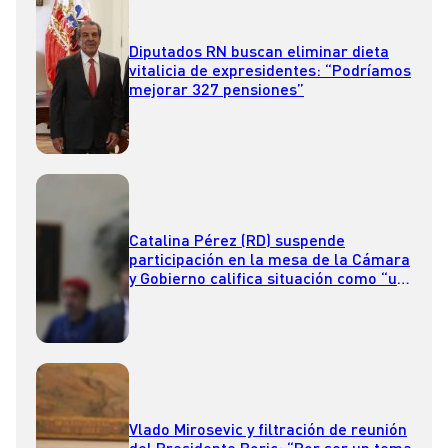
Diputados RN buscan eliminar dieta
vitalicia de expresidentes: “Podríamos
mejorar 327 pensiones”
Catalina Pérez (RD) suspende
participación en la mesa de la Cámara
y Gobierno califica situación como “un
total descriterio político”
Vlado Mirosevic y filtración de reunión
del Presidente Boric: “Por ser un tema