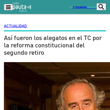
STREAMING
EN VIVO
ACTUALIDAD
Así fueron los alegatos en el TC por
Podcasts
Programas
la reforma constitucional del
Lo Último
Actualidad
segundo retiro
Ciudad
Economía
Radio en vivo
Sostenibilidad
Tendencias
Deportes
Entretención y Cultura
Opinión
Dato en Pauta
Señal 2
Contenido Patrocinado