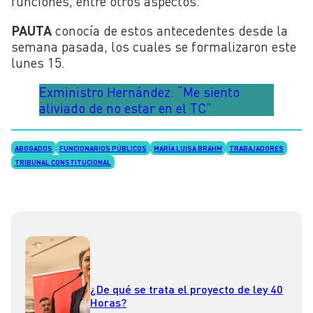
funciones, entre otros aspectos.
PAUTA
conocía de estos antecedentes desde la
semana pasada, los cuales se formalizaron este
lunes 15.
Exministro Hernández: “Me siento
aliviado de no estar en el TC”
ABOGADOS
FUNCIONARIOS PÚBLICOS
MARÍA LUISA BRAHM
TRABAJADORES
TRIBUNAL CONSTITUCIONAL
¿De qué se trata el proyecto de ley 40
Horas?