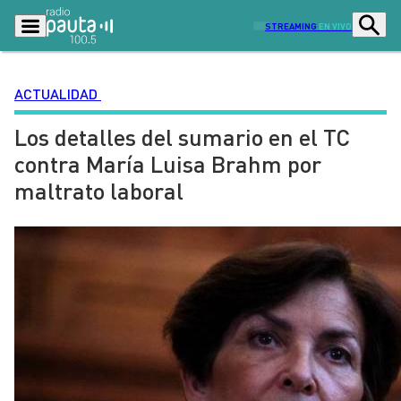
STREAMING
EN VIVO
ACTUALIDAD
Los detalles del sumario en el TC
Podcasts
Programas
contra María Luisa Brahm por
Lo Último
Actualidad
maltrato laboral
Ciudad
Economía
Radio en vivo
Sostenibilidad
Tendencias
Deportes
Entretención y Cultura
Opinión
Dato en Pauta
Señal 2
Contenido Patrocinado