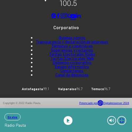
Corporativo
Quienes somos
Transparencia y declaración de intereses
Términos y condiciones
Sugerencias y reclamos
Tarifas Electorales Radio
Tarifas Electorales Web
Gobierno corporativo
Equipo informativo
Contáctenos
Canal de denuncias
Antofagasta
99.1
Valparaíso
96.7
Temuco
96.7
Copyright © 2022 Radio Pauta
Potenciado por
Digitalproserver 2024
En vivo
Radio Pauta