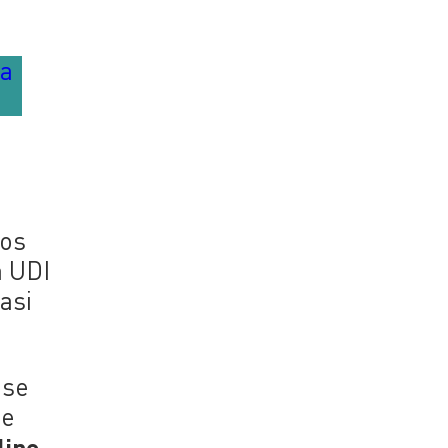
la
los
a UDI
asi
 se
ue
lipe