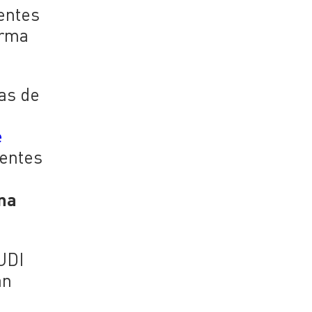
yentes
irma
as de
e
yentes
na
 UDI
an