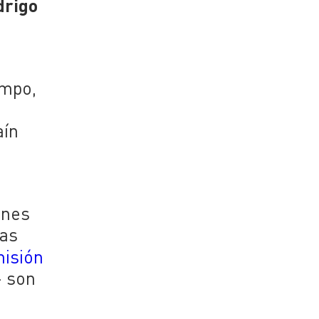
drigo
empo,
aín
ones
nas
isión
- son