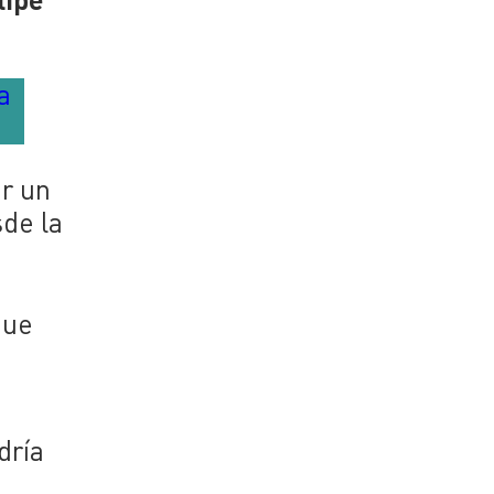
a
ar un
sde la
que
dría