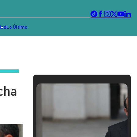
dad
Lo Último
echa