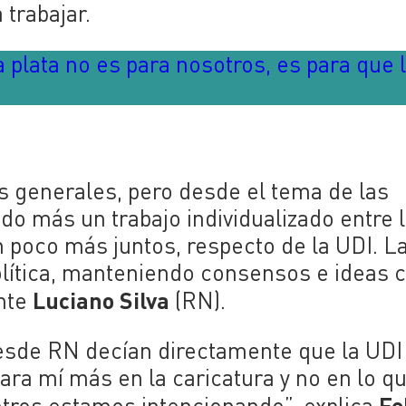
 trabajar.
 plata no es para nosotros, es para que 
 generales, pero desde el tema de las
do más un trabajo individualizado entre 
n poco más juntos, respecto de la UDI. L
lítica, manteniendo consensos e ideas c
Luciano Silva
ente
(RN).
esde RN decían directamente que la UDI
ara mí más en la caricatura y no en lo q
Fe
tros estamos intencionando”, explica