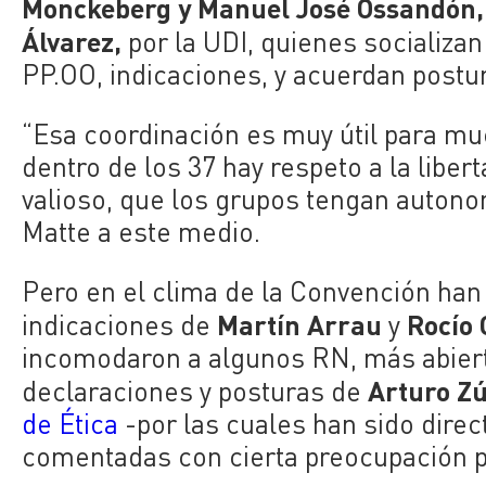
Monckeberg y Manuel José Ossandón,
Álvarez,
por la UDI, quienes socializan
PP.OO, indicaciones, y acuerdan postu
“Esa coordinación
es muy útil para mu
dentro de los 37 hay respeto a la liber
valioso, que los grupos tengan auton
Matte a este medio.
Pero en el clima de la Convención han 
Martín Arrau
Rocío 
indicaciones de
y
incomodaron a algunos RN, más abierto
Arturo Z
declaraciones y posturas de
de Ética
-por las cuales han sido dire
comentadas con cierta preocupación 