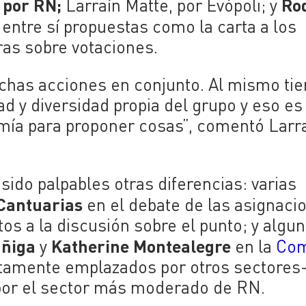
 por RN;
Ro
Larraín Matte, por Evópoli; y
 entre sí propuestas como la carta a los
ras sobre votaciones.
chas acciones en conjunto. Al mismo ti
tad y diversidad propia del grupo y eso es
omía para proponer cosas”, comentó Larr
sido palpables otras diferencias: varias
Cantuarias
en el debate de las asignaci
s a la discusión sobre el punto; y algu
úñiga
Katherine Montealegre
y
en la
Com
ctamente emplazados por otros sectores
por el sector más moderado de RN.