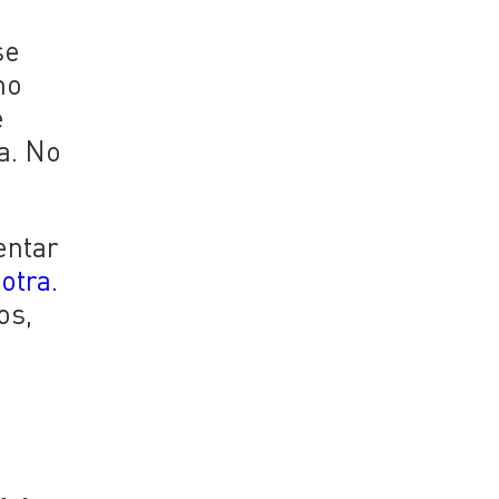
se
mo
e
a. No
entar
otra.
os,