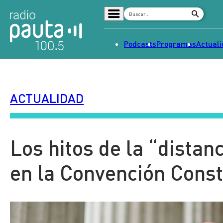
Podcasts
Programas
Actual
Home
Radio en vivo
ACTUALIDAD
Streaming
Señal 2
Tendencias
Los hitos de la “distan
Dato en Pauta
en la Convención Const
Contenido Patrocinado