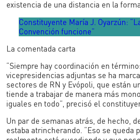
existencia de una distancia en la forma
Constituyente María J. Oyarzún: “La
Convención funcione”
La comentada carta
“
Siempre hay coordinación en términos
vicepresidencias adjuntas se ha marca
sectores de RN y Evópoli, que están u
tiende a trabajar de manera más mono
iguales en todo”, precisó el constituy
Un par de semanas atrás, de hecho, d
estaba atrincherando. “Eso se queda p
realmente está sucediendo y que noso