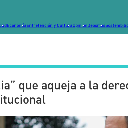
idad
Economía
Entretención y Cultura
Opinión
Deportes
Sostenibili
cia” que aqueja a la der
itucional