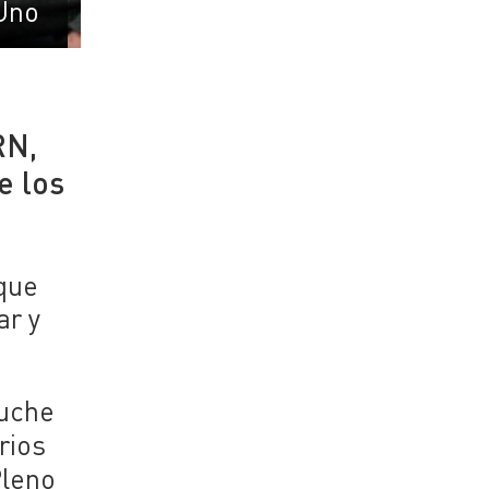
Uno
RN,
e los
 que
ar y
puche
rios
Pleno