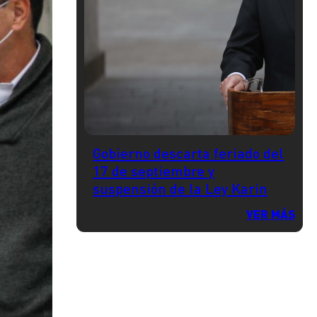
Gobierno descarta feriado del
17 de septiembre y
suspensión de la Ley Karin
VER MÁS