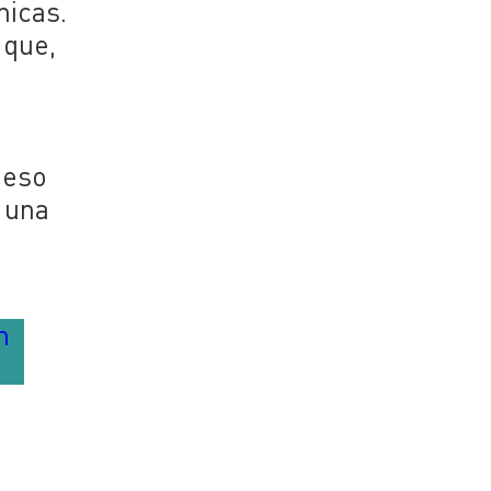
micas.
 que,
 eso
 una
n