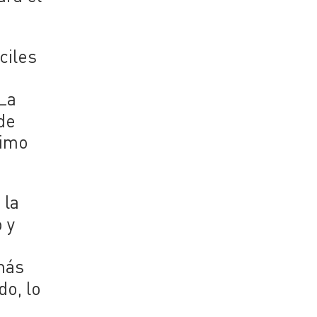
ciles
 La
de
ximo
 la
o y
más
do, lo