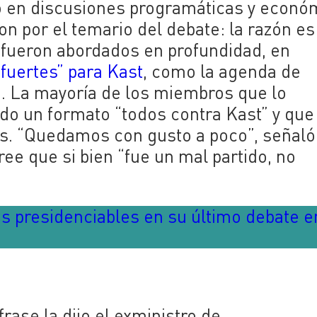
o en discusiones programáticas y econó
n por el temario del debate: la razón es
o fueron abordados en profundidad, en
fuertes” para Kast
, como la agenda de
a. La mayoría de los miembros que lo
do un formato “todos contra Kast” y que
iés. “Quedamos con gusto a poco”, señaló
ee que si bien “fue un mal partido, no
os presidenciables en su último debate e
o
rase la dijo el exministro de