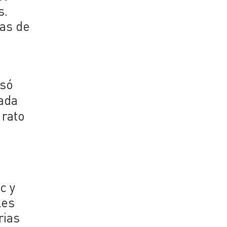
s.
as de
rsó
tada
 rato
c y
les
rias