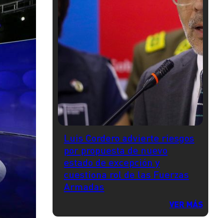
Luis Cordero advierte riesgos
por propuesta de nuevo
estado de excepción y
cuestiona rol de las Fuerzas
Armadas
VER MÁS