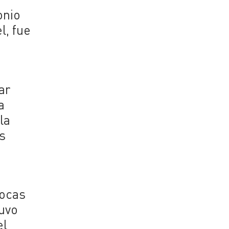
onio
l, fue
ar
a
la
ts
pocas
tuvo
el