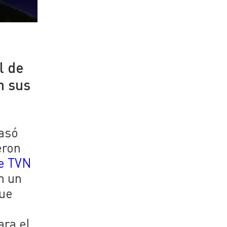
l de
n sus
asó
eron
de TVN
n un
que
ara el