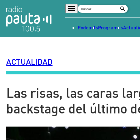
Podcasts
Programas
Actual
Home
Radio en vivo
ACTUALIDAD
Streaming
Señal 2
Tendencias
Las risas, las caras lar
Dato en Pauta
backstage del último d
Contenido Patrocinado