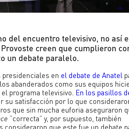
ho del encuentro televisivo, no así e
y Provoste creen que cumplieron co
zo un debate paralelo.
s presidenciales en
el debate de Anatel
p
o los abanderados como sus equipos hici
el programa televisivo.
En los pasillos 
ar su satisfacción por lo que consideraro
ros que sin mucha euforia aseguraron 
nce
“correcta” y, por supuesto, también
es consideraron que este fue un debate p