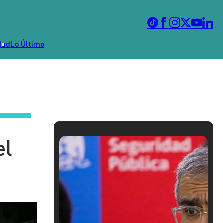
dad
Lo Último
el