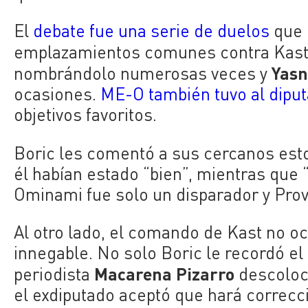
El
debate fue una serie de duelos
que 
emplazamientos comunes contra Kas
Yasn
nombrándolo numerosas veces y
ocasiones.
ME-O también tuvo al diput
objetivos favoritos.
Boric les comentó a sus cercanos est
él habían estado “bien”, mientras que
Ominami fue solo un disparador y Prov
Al otro lado, el comando de Kast no o
innegable. No solo Boric le recordó el
Macarena Pizarro
periodista
descoloca
el exdiputado aceptó que hará correc