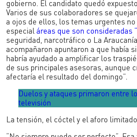
gobierno. El candidato quedó expuest
Varios de sus colaboradores se quejaro
a ojos de ellos, los temas urgentes n
especial
áreas que son consideradas “
seguridad, narcotráfico o La Araucaní
acompañaron apuntaron a que había si
habría ayudado a amplificar los trasp
de sus principales asesoras, aunque cr
afectaría el resultado del domingo”.
Duelos y ataques primaron entre l
televisión
La tensión, el cóctel y el aforo limitad
“No siempre puede ser perfecto”. Esa f