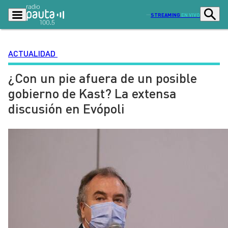
STREAMING
EN VIVO
ACTUALIDAD
¿Con un pie afuera de un posible
Podcasts
Programas
gobierno de Kast? La extensa
Lo Último
Actualidad
discusión en Evópoli
Ciudad
Economía
Radio en vivo
Sostenibilidad
Tendencias
Deportes
Entretención y Cultura
Opinión
Dato en Pauta
Señal 2
Contenido Patrocinado