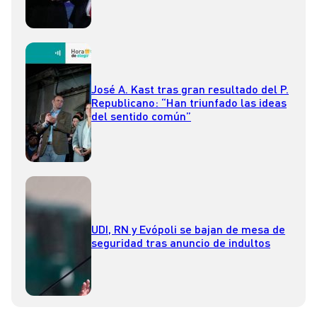
José A. Kast tras gran resultado del P.
Republicano: “Han triunfado las ideas
del sentido común”
UDI, RN y Evópoli se bajan de mesa de
seguridad tras anuncio de indultos