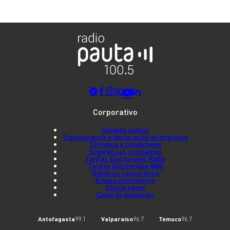
Corporativo
Quienes somos
Transparencia y declaración de intereses
Términos y condiciones
Sugerencias y reclamos
Tarifas Electorales Radio
Tarifas Electorales Web
Gobierno corporativo
Equipo informativo
Contáctenos
Canal de denuncias
Antofagasta
99.1
Valparaíso
96.7
Temuco
96.7