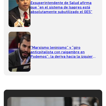
Exsuperintendente de Salud afirma
que “en el sistema de Isapres está
absolutamente subutilizado el GES”
“Marxismo leninismo” y “giro
anticpitalista con raigambre en
Podemos”: la deriva hacia la izquierda
de RD según Renato Garín