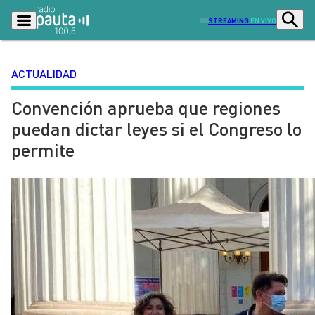
STREAMING
EN VIVO
ACTUALIDAD
Convención aprueba que regiones
Podcasts
Programas
puedan dictar leyes si el Congreso lo
Lo Último
Actualidad
permite
Ciudad
Economía
Radio en vivo
Sostenibilidad
Tendencias
Deportes
Entretención y Cultura
Opinión
Dato en Pauta
Señal 2
Contenido Patrocinado