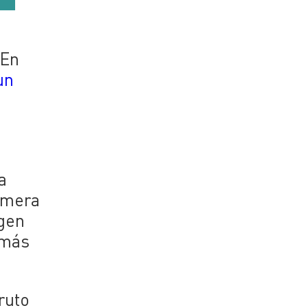
 En
un
a
rimera
rgen
 más
ruto