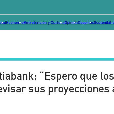
idad
Economía
Entretención y Cultura
Opinión
Deportes
Sostenibili
tiabank: “Espero que lo
evisar sus proyecciones 