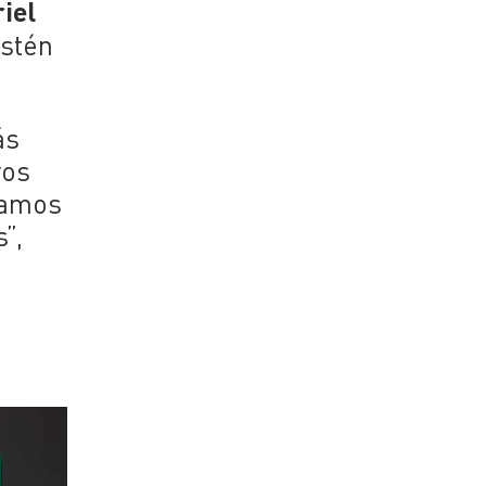
iel
ostén
ás
vos
rjamos
”,