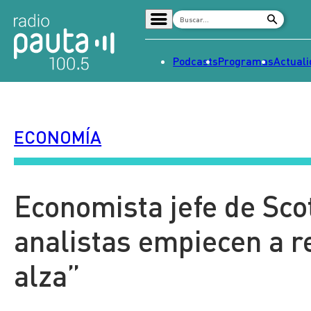
Podcasts
Programas
Actual
Home
Radio en vivo
ECONOMÍA
Streaming
Señal 2
Tendencias
Economista jefe de Sco
Dato en Pauta
analistas empiecen a r
Contenido Patrocinado
alza”