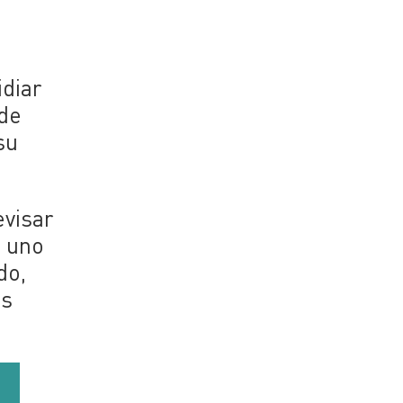
idiar
 de
su
evisar
o uno
do,
ás