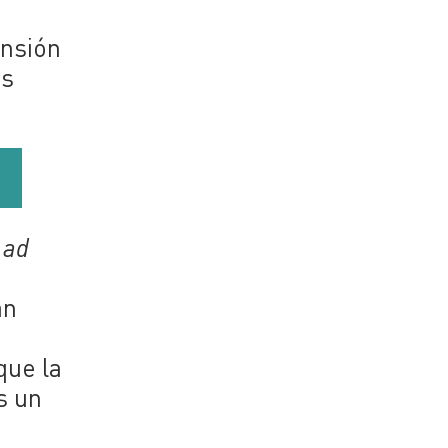
ensión
as
n
ad
án
que la
s un