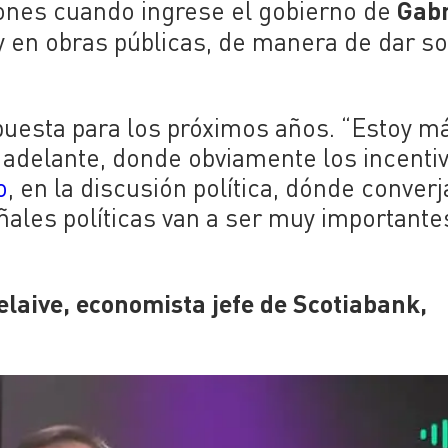
Gabr
iones cuando ingrese el gobierno de
y en obras públicas, de manera de dar s
 puesta para los próximos años. “Estoy m
 adelante, donde obviamente los incenti
o
, en la discusión política, dónde conve
ales políticas van a ser muy importantes
elaive, economista jefe de Scotiabank,