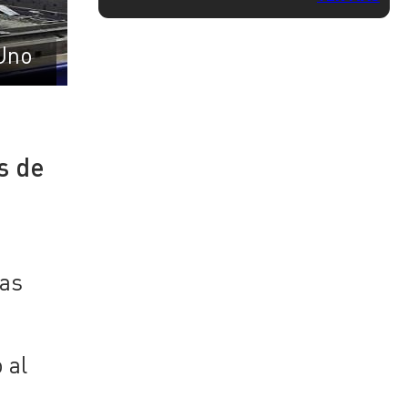
Uno
s de
las
a
 al