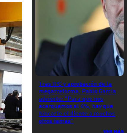
Tras IPC y aprobación de la
megarreforma, Pablo García
advierte: "Para que nos
acerquemos al 4%, hay que
hincarle el diente a muchos
otros temas"
VER MÁS