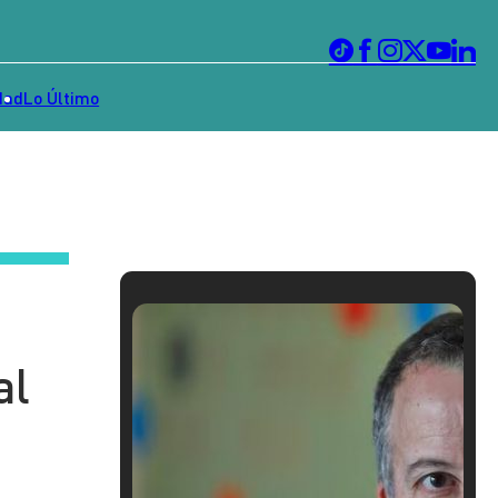
dad
Lo Último
s
al