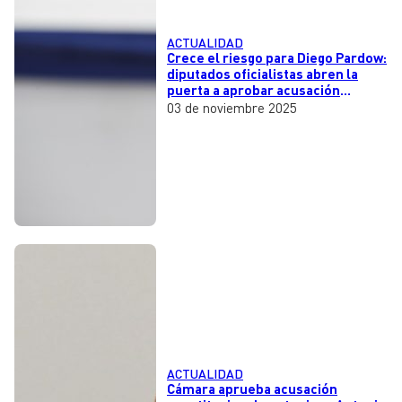
ACTUALIDAD
Crece el riesgo para Diego Pardow:
diputados oficialistas abren la
puerta a aprobar acusación
constitucional
03 de noviembre 2025
ACTUALIDAD
Cámara aprueba acusación