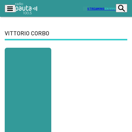
STREAMING
EN VIVO
VITTORIO CORBO
Podcasts
Programas
Lo Último
Actualidad
Ciudad
Economía
Radio en vivo
Sostenibilidad
Tendencias
Deportes
Entretención y Cultura
Opinión
Dato en Pauta
Señal 2
Contenido Patrocinado