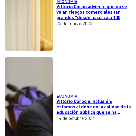
ECONOMÍA
Vittorio Corbo advierte que no se
veían riesgos comerciales tan
grandes "desde hacía casi 100
años"
25 de marzo 2025
ECONOMÍA
Vittorio Corbo e inclusión:
estamos al debe en la calidad de la
educación pública que se ha
deteriorado en los últimos 20 años
14 de octubre 2024