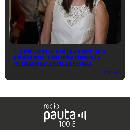
Tribunal Constitucional falla a favor de la
exsubsecretaria Katherine Martorell y
rechaza requerimiento de Pegasus
VER MÁS