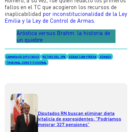
Romero, a su vez, fue quien redactó los primeros
fallos en el TC que acogieron los recursos de
inaplicabilidad
por inconstitucionalidad de la Ley
Emilia y la Ley de Control de Armas
.
Aróstica versus Brahm: la historia de
un quiebre
CÁMARA DE DIPUTADOS
RETIRO DEL 10%
SEBASTIÁN PIÑERA
SENADO
TRIBUNAL CONSTITUCIONAL
Diputados RN buscan eliminar dieta
vitalicia de expresidentes: “Podríamos
mejorar 327 pensiones”