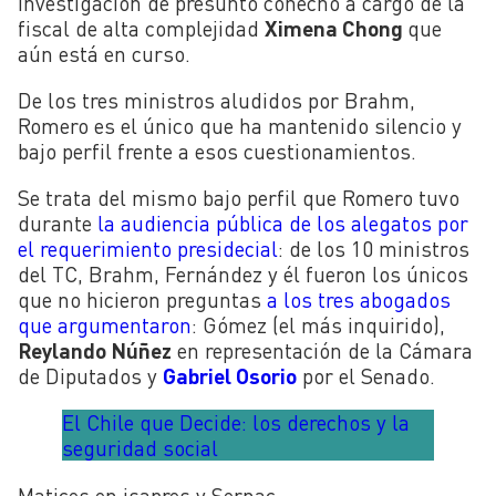
investigación de presunto cohecho a cargo de la
fiscal de alta complejidad
Ximena Chong
que
aún está en curso.
De los tres ministros aludidos por Brahm,
Romero es el único que ha mantenido silencio y
bajo perfil frente a esos cuestionamientos.
Se trata del mismo bajo perfil que Romero tuvo
durante
la audiencia pública de los alegatos por
el requerimiento presidecial
: de los 10 ministros
del TC, Brahm, Fernández y él fueron los únicos
que no hicieron preguntas
a los tres abogados
que argumentaron
: Gómez (el más inquirido),
Reylando Núñez
en representación de la Cámara
de Diputados y
Gabriel Osorio
por el Senado.
El Chile que Decide: los derechos y la
seguridad social
Matices en isapres y Sernac