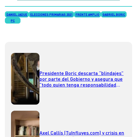
DANIEL JADUE
ELECCIONES PRIMARIAS 2021
FRENTE AMPLIO
GABRIEL BORIC
PC
Presidente Boric descarta “blindajes”
por parte del Gobierno y asegura que
“todo quien tenga responsabilidad
tiene que responder”
Axel Callís (TuInfluyes.com) y crisis en