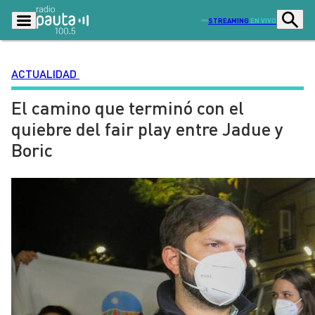
STREAMING
EN VIVO
ACTUALIDAD
El camino que terminó con el
Podcasts
Programas
quiebre del fair play entre Jadue y
Lo Último
Actualidad
Boric
Ciudad
Economía
Radio en vivo
Sostenibilidad
Tendencias
Deportes
Entretención y Cultura
Opinión
Dato en Pauta
Señal 2
Contenido Patrocinado