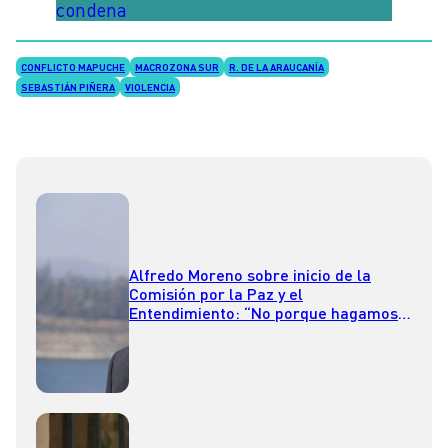
condena
CONFLICTO MAPUCHE
MACROZONA SUR
R. DE LA ARAUCANÍA
SEBASTIÁN PIÑERA
VIOLENCIA
Alfredo Moreno sobre inicio de la
Comisión por la Paz y el
Entendimiento: “No porque hagamos
esta comisión se va a acabar la
violencia”