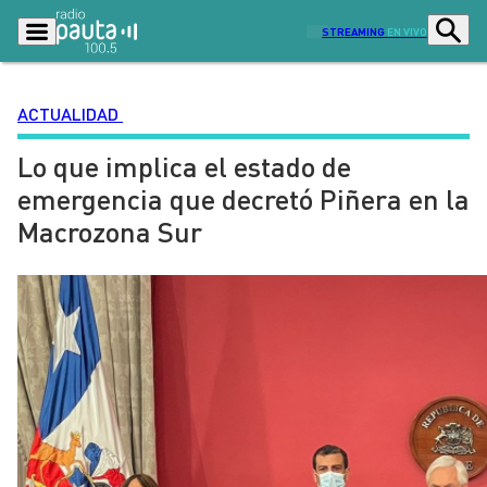
STREAMING
EN VIVO
ACTUALIDAD
Lo que implica el estado de
Podcasts
Programas
emergencia que decretó Piñera en la
Lo Último
Actualidad
Macrozona Sur
Ciudad
Economía
Radio en vivo
Sostenibilidad
Tendencias
Deportes
Entretención y Cultura
Opinión
Dato en Pauta
Señal 2
Contenido Patrocinado