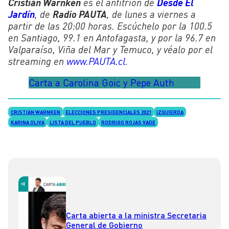
Cristián Warnken
es el anfitrión de
Desde El
Jardín
, de
Radio PAUTA
, de lunes a viernes a
partir de las 20:00 horas. Escúchelo por la 100.5
en Santiago, 99.1 en Antofagasta, y por la 96.7 en
Valparaíso, Viña del Mar y Temuco, y véalo por el
streaming en
www.PAUTA.cl
.
Carta a Carolina Goic y Pepe Auth
CRISTIÁN WARNKEN
ELECCIONES PRESIDENCIALES 2021
IZQUIERDA
KARINA OLIVA
LISTA DEL PUEBLO
RODRIGO ROJAS VADE
Carta abierta a la ministra Secretaria
General de Gobierno