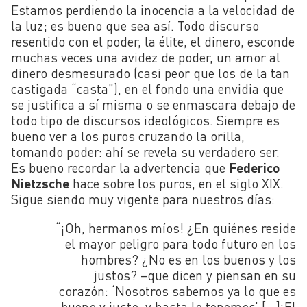
Estamos perdiendo la inocencia a la velocidad de
la luz; es bueno que sea así. Todo discurso
resentido con el poder, la élite, el dinero, esconde
muchas veces una avidez de poder, un amor al
dinero desmesurado (casi peor que los de la tan
castigada “casta”), en el fondo una envidia que
se justifica a sí misma o se enmascara debajo de
todo tipo de discursos ideológicos. Siempre es
bueno ver a los puros cruzando la orilla,
tomando poder: ahí se revela su verdadero ser.
Es bueno recordar la advertencia que
Federico
Nietzsche
hace sobre los puros, en el siglo XIX.
Sigue siendo muy vigente para nuestros días:
“¡Oh, hermanos míos! ¿En quiénes reside
el mayor peligro para todo futuro en los
hombres? ¿No es en los buenos y los
justos? –que dicen y piensan en su
corazón: ‘Nosotros sabemos ya lo que es
bueno y justo, y hasta lo tenemos’ […]¡El