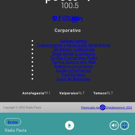
Corporativo
Quienes somos
Transparencia y declaración de intereses
Términos y condiciones
Sugerencias y reclamos
Tarifas Electorales Radio
Tarifas Electorales Web
Gobierno corporativo
Equipo informativo
Contáctenos
Canal de denuncias
Antofagasta
99.1
Valparaíso
96.7
Temuco
96.7
Copyright © 2022 Radio Pauta
Potenciado por
Digitalproserver 2024
En vivo
Radio Pauta