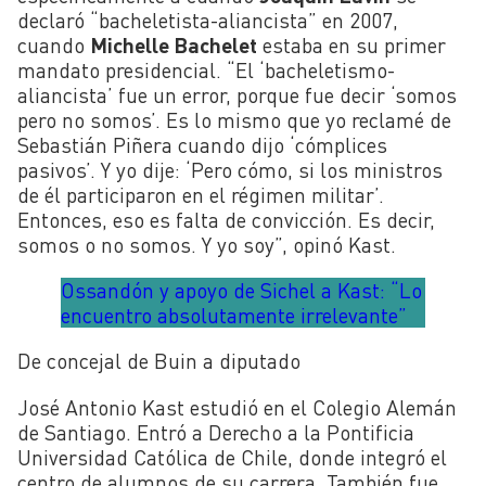
declaró “bacheletista-aliancista” en 2007,
cuando
Michelle Bachelet
estaba en su primer
mandato presidencial. “El ‘bacheletismo-
aliancista’ fue un error, porque fue decir ‘somos
pero no somos’. Es lo mismo que yo reclamé de
Sebastián Piñera cuando dijo ‘cómplices
pasivos’. Y yo dije: ‘Pero cómo, si los ministros
de él participaron en el régimen militar’.
Entonces, eso es falta de convicción. Es decir,
somos o no somos. Y yo soy”, opinó Kast.
Ossandón y apoyo de Sichel a Kast: “Lo
encuentro absolutamente irrelevante”
De concejal de Buin a diputado
José Antonio Kast estudió en el Colegio Alemán
de Santiago. Entró a Derecho a la Pontificia
Universidad Católica de Chile, donde integró el
centro de alumnos de su carrera. También fue