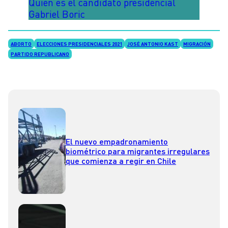
Quién es el candidato presidencial
Gabriel Boric
ABORTO
ELECCIONES PRESIDENCIALES 2021
JOSÉ ANTONIO KAST
MIGRACIÓN
PARTIDO REPUBLICANO
El nuevo empadronamiento
biométrico para migrantes irregulares
que comienza a regir en Chile