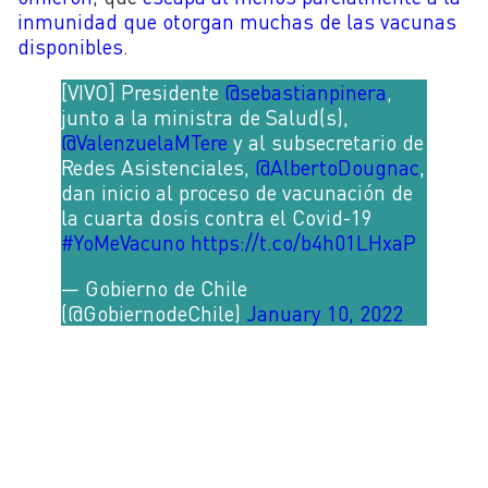
inmunidad que otorgan muchas de las vacunas
disponibles
.
[VIVO] Presidente
@sebastianpinera
,
junto a la ministra de Salud(s),
@ValenzuelaMTere
y al subsecretario de
Redes Asistenciales,
@AlbertoDougnac
,
dan inicio al proceso de vacunación de
la cuarta dosis contra el Covid-19
#YoMeVacuno
https://t.co/b4h01LHxaP
— Gobierno de Chile
(@GobiernodeChile)
January 10, 2022