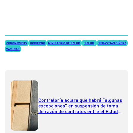
CORONAVIRUS
GOBIERNO
MINISTERIO DE SALUD
SALUD
SEBASTIÁN PIÑERA
VACUNAS
Contraloría aclara que habrá “algunas
excepciones” en suspensión de toma
de razón de contratos entre el Estado
y fundaciones