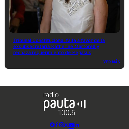
Tribunal Constitucional falla a favor de la
exsubsecretaria Katherine Martorell y
rechaza requerimiento de Pegasus
VER MÁS