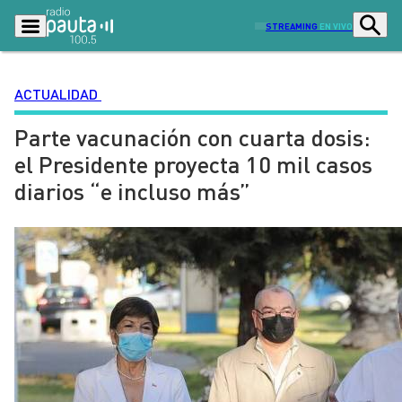
STREAMING
EN VIVO
ACTUALIDAD
Parte vacunación con cuarta dosis:
Podcasts
Programas
el Presidente proyecta 10 mil casos
Lo Último
Actualidad
diarios “e incluso más”
Ciudad
Economía
Radio en vivo
Sostenibilidad
Tendencias
Deportes
Entretención y Cultura
Opinión
Dato en Pauta
Señal 2
Contenido Patrocinado