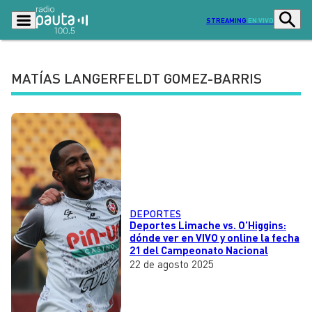
STREAMING
EN VIVO
MATÍAS LANGERFELDT GOMEZ-BARRIS
Podcasts
Programas
Lo Último
Actualidad
Ciudad
Economía
Radio en vivo
Sostenibilidad
Tendencias
Deportes
DEPORTES
Deportes Limache vs. O’Higgins:
Entretención y Cultura
dónde ver en VIVO y online la fecha
Opinión
21 del Campeonato Nacional
22 de agosto 2025
Dato en Pauta
Señal 2
Contenido Patrocinado