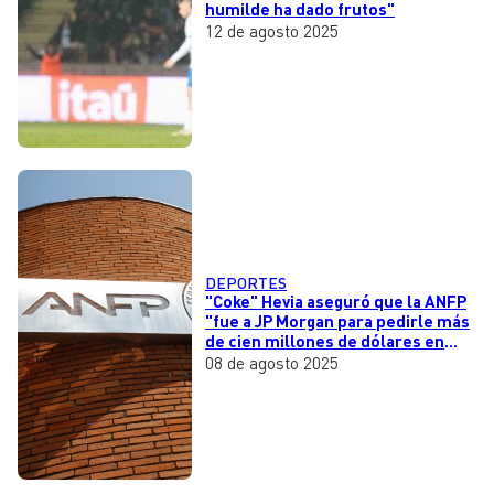
humilde ha dado frutos"
12 de agosto 2025
DEPORTES
"Coke" Hevia aseguró que la ANFP
"fue a JP Morgan para pedirle más
de cien millones de dólares en
préstamos"
08 de agosto 2025