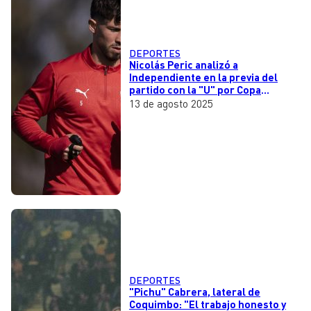
DEPORTES
Nicolás Peric analizó a
Independiente en la previa del
partido con la "U" por Copa
Sudamericana y apuntó a debilidad
13 de agosto 2025
en sus laterales
DEPORTES
"Pichu" Cabrera, lateral de
Coquimbo: "El trabajo honesto y