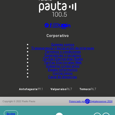
Corporativo
Quienes somos
Transparencia y declaración de intereses
Términos y condiciones
Sugerencias y reclamos
Tarifas Electorales Radio
Tarifas Electorales Web
Gobierno corporativo
Equipo informativo
Contáctenos
Canal de denuncias
Antofagasta
99.1
Valparaíso
96.7
Temuco
96.7
Copyright © 2022 Radio Pauta
Potenciado por
Digitalproserver 2024
En vivo