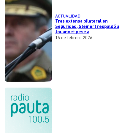
ACTUALIDAD
Tras extensa bilateral en
Seguridad, Steinert respaldó a
Jouannet pese a
cuestionamientos y no descartó
16 de febrero 2026
levantar el secreto bancario