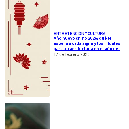
ENTRETENCIÓN Y CULTURA
Año nuevo chino 2026: qué le
espera a cada signo y los rituales
para atraer fortuna en el año del
Caballo de Fuego
17 de febrero 2026