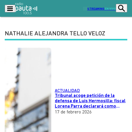
STREAMING
EN VIVO
NATHALIE ALEJANDRA TELLO VELOZ
Podcasts
Programas
Lo Último
Actualidad
Ciudad
Economía
Radio en vivo
Sostenibilidad
Tendencias
Deportes
ACTUALIDAD
Tribunal acoge petición de la
Entretención y Cultura
defensa de Luis Hermosilla: fiscal
Opinión
Lorena Parra declarará como
testigo
17 de febrero 2026
Dato en Pauta
Señal 2
Contenido Patrocinado