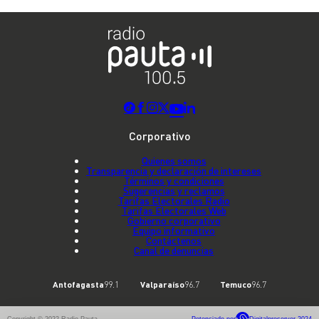
Corporativo
Quienes somos
Transparencia y declaración de intereses
Términos y condiciones
Sugerencias y reclamos
Tarifas Electorales Radio
Tarifas Electorales Web
Gobierno corporativo
Equipo informativo
Contáctenos
Canal de denuncias
Antofagasta
99.1
Valparaíso
96.7
Temuco
96.7
Copyright © 2022 Radio Pauta
Potenciado por
Digitalproserver 2024