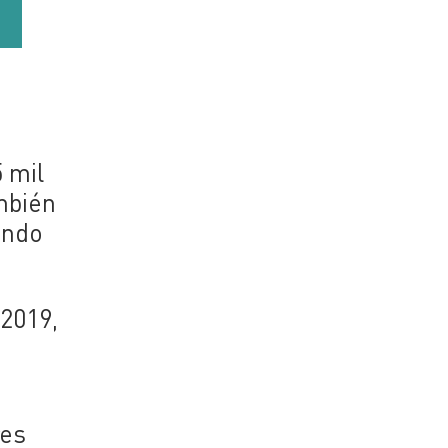
5 mil
mbién
endo
 2019,
res