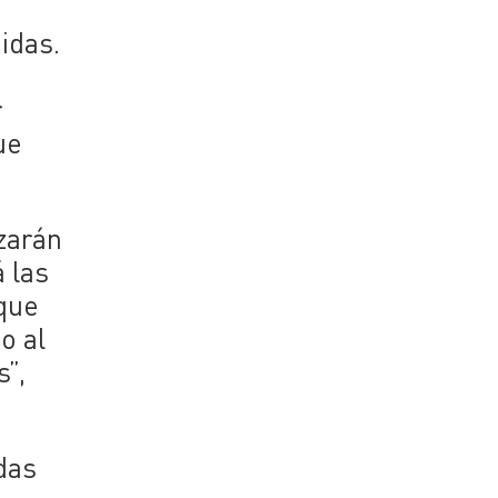
idas.
r
ue
zarán
 las
 que
o al
s”,
das