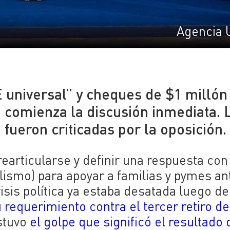
Agencia 
E universal” y cheques de $1 millón
comienza la discusión inmediata. 
fueron criticadas por la oposición.
earticularse y definir una respuesta con
alismo) para apoyar a familias y pymes an
sis política ya estaba desatada luego d
 requerimiento contra el tercer retiro de
stuvo
el golpe que significó el resultado 