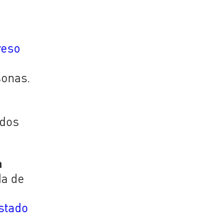
reso
sonas.
ndos
a
da de
Estado