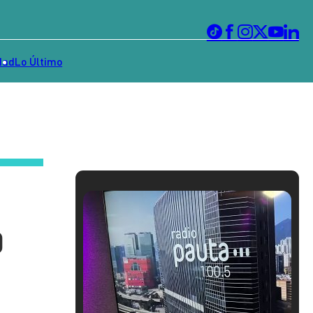
dad
Lo Último
0