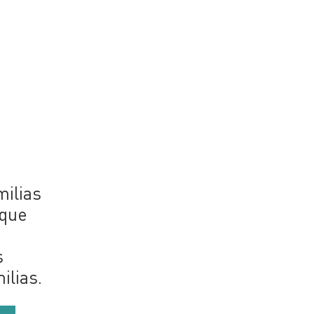
a
milias
 que
s
ilias.