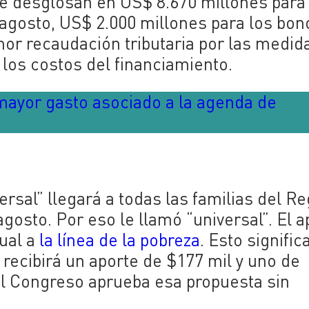
se desglosan en US$ 8.670 millones para
y agosto, US$ 2.000 millones para los bon
or recaudación tributaria por las medid
 los costos del financiamiento.
 mayor gasto asociado a la agenda de
rsal” llegará a todas las familias del Re
gosto. Por eso le llamó “universal”. El a
gual a
la línea de la pobreza
. Esto signific
recibirá un aporte de $177 mil y uno de
 el Congreso aprueba esa propuesta sin