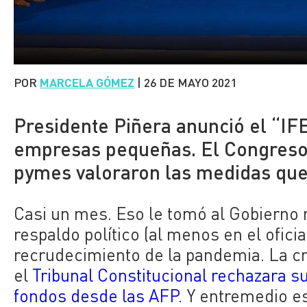
POR
MARCELA GÓMEZ
|
26 DE MAYO 2021
Presidente Piñera anunció el “IF
empresas pequeñas. El Congreso 
pymes valoraron las medidas que 
Casi un mes. Eso le tomó al Gobierno r
respaldo político (al menos en el ofici
recrudecimiento de la pandemia. La cri
el
Tribunal Constitucional rechazara su
fondos desde las AFP
. Y entremedio e