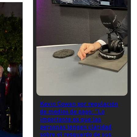
Kevin Cowan por regulación
de medios de pago: "Lo
importante es que las
personas tengan claridad
sobre el resguardo de sus