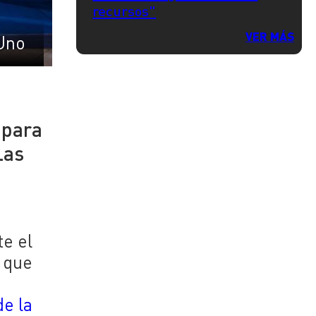
recursos"
VER MÁS
Uno
 para
Las
te el
e que
de la