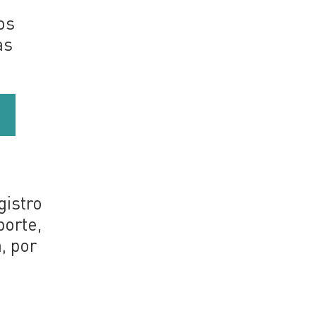
os
as
gistro
porte,
a, por