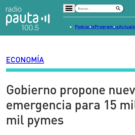
Podcasts
Programas
Actual
Home
Radio en vivo
ECONOMÍA
Streaming
Señal 2
Tendencias
Gobierno propone nuev
Dato en Pauta
emergencia para 15 mi
Contenido Patrocinado
mil pymes