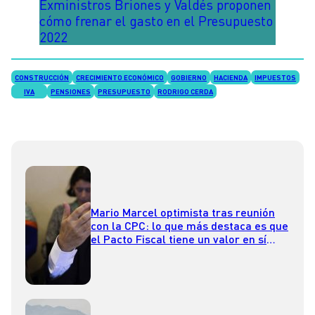
Exministros Briones y Valdés proponen
cómo frenar el gasto en el Presupuesto
2022
CONSTRUCCIÓN
CRECIMIENTO ECONÓMICO
GOBIERNO
HACIENDA
IMPUESTOS
IVA
PENSIONES
PRESUPUESTO
RODRIGO CERDA
Mario Marcel optimista tras reunión
con la CPC: lo que más destaca es que
el Pacto Fiscal tiene un valor en sí
mismo