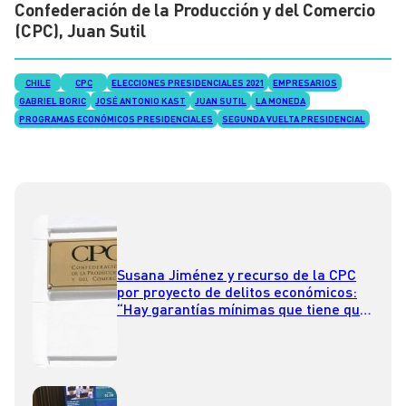
Confederación de la Producción y del Comercio
(CPC), Juan Sutil
CHILE
CPC
ELECCIONES PRESIDENCIALES 2021
EMPRESARIOS
GABRIEL BORIC
JOSÉ ANTONIO KAST
JUAN SUTIL
LA MONEDA
PROGRAMAS ECONÓMICOS PRESIDENCIALES
SEGUNDA VUELTA PRESIDENCIAL
Susana Jiménez y recurso de la CPC
por proyecto de delitos económicos:
“Hay garantías mínimas que tiene que
dar cualquier ley en un país
democrático”