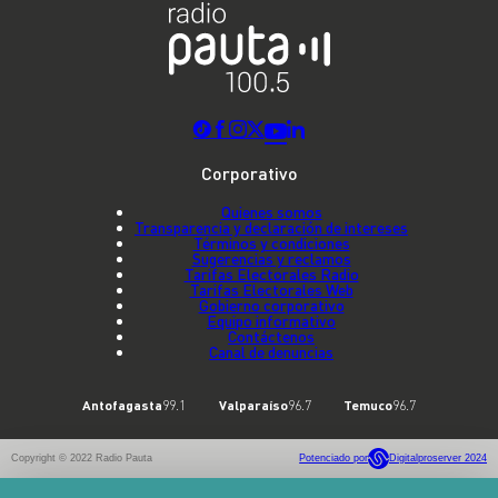
Corporativo
Quienes somos
Transparencia y declaración de intereses
Términos y condiciones
Sugerencias y reclamos
Tarifas Electorales Radio
Tarifas Electorales Web
Gobierno corporativo
Equipo informativo
Contáctenos
Canal de denuncias
Antofagasta
99.1
Valparaíso
96.7
Temuco
96.7
Copyright © 2022 Radio Pauta
Potenciado por
Digitalproserver 2024