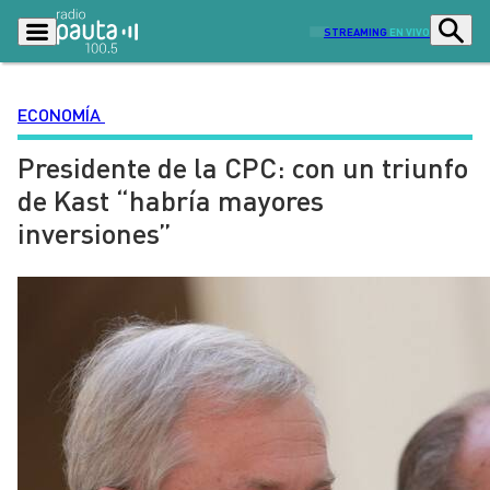
STREAMING
EN VIVO
ECONOMÍA
Presidente de la CPC: con un triunfo
Podcasts
Programas
de Kast “habría mayores
Lo Último
Actualidad
inversiones”
Ciudad
Economía
Radio en vivo
Sostenibilidad
Tendencias
Deportes
Entretención y Cultura
Opinión
Dato en Pauta
Señal 2
Contenido Patrocinado