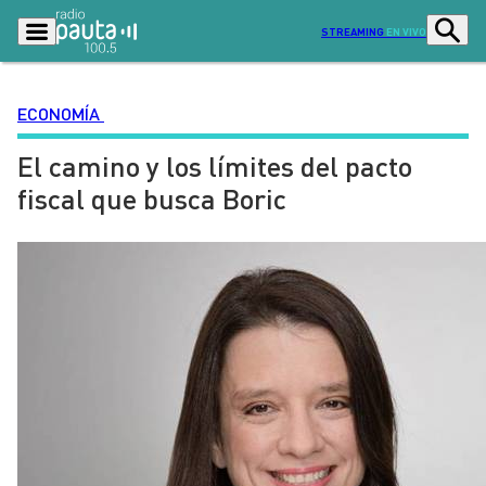
STREAMING
EN VIVO
ECONOMÍA
El camino y los límites del pacto
Podcasts
Programas
fiscal que busca Boric
Lo Último
Actualidad
Ciudad
Economía
Radio en vivo
Sostenibilidad
Tendencias
Deportes
Entretención y Cultura
Opinión
Dato en Pauta
Señal 2
Contenido Patrocinado