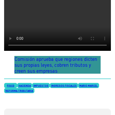
Comisión aprueba que regiones dicten
sus propias leyes, cobren tributos y
creen sus empresas
FISCO
HACIENDA
IMPUESTOS
INGRESOS FISCALES
MARIO MARCEL
REFORMA TRIBUTARIA