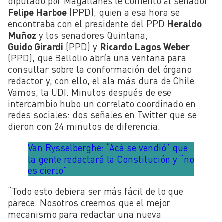
diputado por Magallanes le comentó al senador
Felipe Harboe
(PPD), quien a esa hora se
encontraba con el presidente del PPD
Heraldo
Muñoz
y los senadores Quintana,
Guido Girardi
(PPD) y
Ricardo Lagos Weber
(PPD), que Bellolio abría una ventana para
consultar sobre la conformación del órgano
redactor y, con ello, el ala más dura de Chile
Vamos, la UDI. Minutos después de ese
intercambio hubo un correlato coordinado en
redes sociales: dos señales en Twitter que se
dieron con 24 minutos de diferencia.
Van Rysselberghe: “Acá se vendió” que
la gente redactará la Constitución y “no
es cierto”
“Todo esto debiera ser más fácil de lo que
parece. Nosotros creemos que el mejor
mecanismo para redactar una nueva