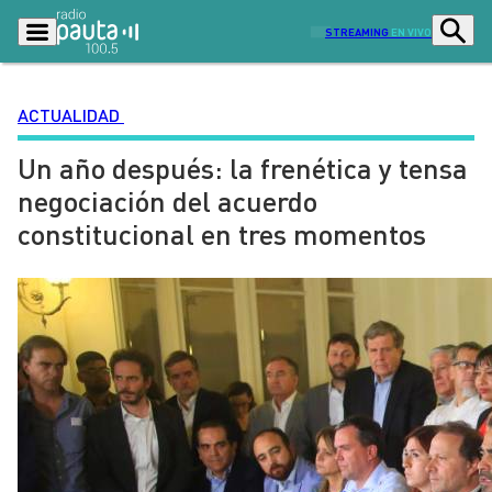
STREAMING
EN VIVO
ACTUALIDAD
Un año después: la frenética y tensa
Podcasts
Programas
negociación del acuerdo
Lo Último
Actualidad
constitucional en tres momentos
Ciudad
Economía
Radio en vivo
Sostenibilidad
Tendencias
Deportes
Entretención y Cultura
Opinión
Dato en Pauta
Señal 2
Contenido Patrocinado