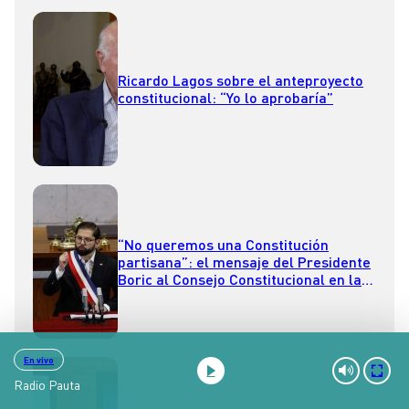
Ricardo Lagos sobre el anteproyecto
constitucional: “Yo lo aprobaría”
“No queremos una Constitución
partisana”: el mensaje del Presidente
Boric al Consejo Constitucional en la
Cuenta Pública 2023
En vivo
Radio Pauta