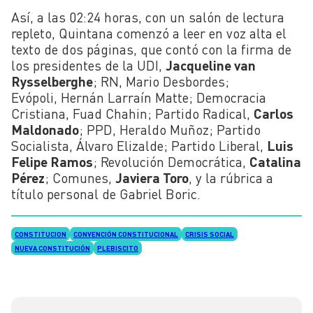
Así, a las 02:24 horas, con un salón de lectura
repleto, Quintana comenzó a leer en voz alta el
texto de dos páginas, que contó con la firma de
los presidentes de la UDI,
Jacqueline van
Rysselberghe
; RN, Mario Desbordes;
Evópoli, Hernán Larraín Matte; Democracia
Cristiana, Fuad Chahin; Partido Radical,
Carlos
Maldonado
; PPD, Heraldo Muñoz; Partido
Socialista, Álvaro Elizalde; Partido Liberal,
Luis
Felipe Ramos
; Revolución Democrática,
Catalina
Pérez
; Comunes,
Javiera Toro
, y la rúbrica a
título personal de Gabriel Boric.
CONSTITUCION
CONVENCIÓN CONSTITUCIONAL
CRISIS SOCIAL
NUEVA CONSTITUCIÓN
PLEBISCITO