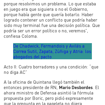
porque resolvimos un problema. Lo que estaba
en juego era que siguiera o no el Gobierno,
porque había gente que quería botarlo. Haber
logrado contener un conflicto que podría haber
sido muy terminal fue una decisión política. Que
podría ser un error político o no, veremos”,
confiesa Coloma.
De Chadwick, Fermandois y Avilés a
Correa Sutil, Zapata, Zúñiga y Atria: los
abogados del pacto
Acto II: Cuatro borradores y una condición: “que
no diga AC”
A la oficina de Quintana llegó también el
entonces presidente de RN,
Mario Desbordes
. El
ahora ministro de Defensa asintió la fórmula
propuesta por Boric, pero pidió expresamente
que la pregunta en la papeleta no dijera