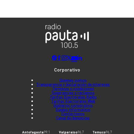
Corporativo
Quienes somos
Transparencia y declaración de intereses
Términos y condiciones
Sugerencias y reclamos
Tarifas Electorales Radio
Tarifas Electorales Web
Gobierno corporativo
Equipo informativo
Contáctenos
Canal de denuncias
Antofagasta
99.1
Valparaíso
96.7
Temuco
96.7