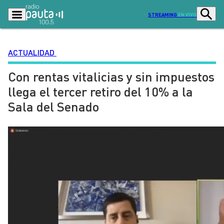
STREAMING
EN VIVO
ACTUALIDAD
Con rentas vitalicias y sin impuestos
Podcasts
Programas
llega el tercer retiro del 10% a la
Lo Último
Actualidad
Sala del Senado
Ciudad
Economía
Radio en vivo
Sostenibilidad
Tendencias
Deportes
Entretención y Cultura
Opinión
Dato en Pauta
Señal 2
Contenido Patrocinado