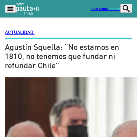
STREAMING
EN VIVO
ACTUALIDAD
Agustín Squella: “No estamos en
Podcasts
Programas
1810, no tenemos que fundar ni
Lo Último
Actualidad
refundar Chile”
Ciudad
Economía
Radio en vivo
Sostenibilidad
Tendencias
Deportes
Entretención y Cultura
Opinión
Dato en Pauta
Señal 2
Contenido Patrocinado