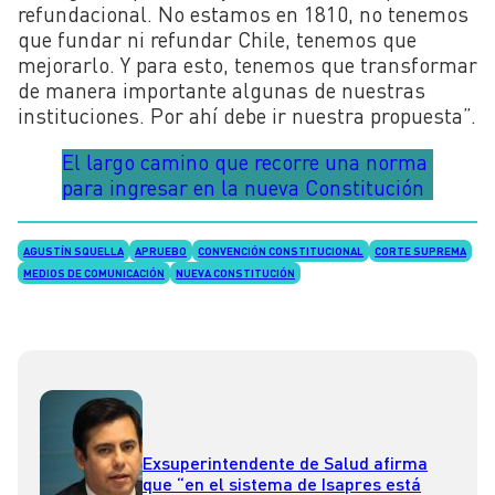
refundacional. No estamos en 1810, no tenemos
que fundar ni refundar Chile, tenemos que
mejorarlo. Y para esto, tenemos que transformar
de manera importante algunas de nuestras
instituciones. Por ahí debe ir nuestra propuesta”.
El largo camino que recorre una norma
para ingresar en la nueva Constitución
AGUSTÍN SQUELLA
APRUEBO
CONVENCIÓN CONSTITUCIONAL
CORTE SUPREMA
MEDIOS DE COMUNICACIÓN
NUEVA CONSTITUCIÓN
Exsuperintendente de Salud afirma
que “en el sistema de Isapres está