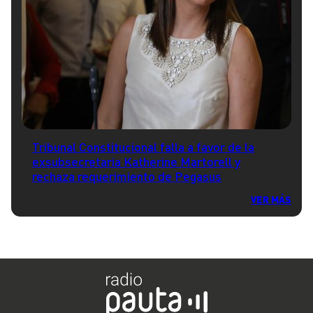
Tribunal Constitucional falla a favor de la
exsubsecretaria Katherine Martorell y
rechaza requerimiento de Pegasus
VER MÁS