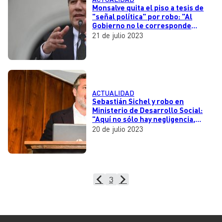
Monsalve quita el piso a tesis de
"señal política" por robo: "Al
Gobierno no le corresponde
levantar especulaciones"
21 de julio 2023
ACTUALIDAD
Sebastián Sichel y robo en
Ministerio de Desarrollo Social:
"Aquí no sólo hay negligencia,
evidentemente hubo una
20 de julio 2023
confabulación"
3