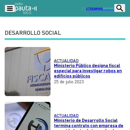
STREAMING
EN VIVO
DESARROLLO SOCIAL
Podcasts
Programas
Lo Último
Actualidad
ACTUALIDAD
Ciudad
Economía
Ministerio Público designa fiscal
especial para investigar robos en
edificios públicos
Radio en vivo
Sostenibilidad
25 de julio 2023
Tendencias
Deportes
Entretención y Cultura
Opinión
Dato en Pauta
Señal 2
ACTUALIDAD
Ministerio de Desarrollo Social
Contenido Patrocinado
termina contrato con empresa de