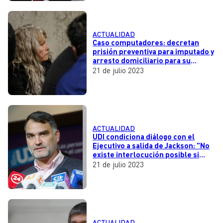
ACTUALIDAD
Caso computadores: decretan
prisión preventiva para imputado y
arresto domiciliario para su
abuela
21 de julio 2023
ACTUALIDAD
UDI condiciona diálogo con el
Ejecutivo a salida de Jackson: "No
existe interlocución posible si
permanece en el Gobierno"
21 de julio 2023
ACTUALIDAD