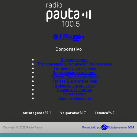
Corporativo
Quienes somos
Transparencia y declaración de intereses
Términos y condiciones
Sugerencias y reclamos
Tarifas Electorales Radio
Tarifas Electorales Web
Gobierno corporativo
Equipo informativo
Contáctenos
Canal de denuncias
Antofagasta
99.1
Valparaíso
96.7
Temuco
96.7
Copyright © 2022 Radio Pauta
Potenciado por
Digitalproserver 2024