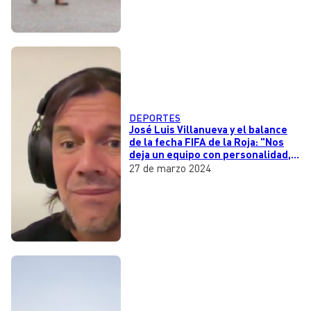
DEPORTES
José Luis Villanueva y el balance
de la fecha FIFA de la Roja: "Nos
deja un equipo con personalidad,
como el que había antes de los
27 de marzo 2024
problemas internos en la
selección"