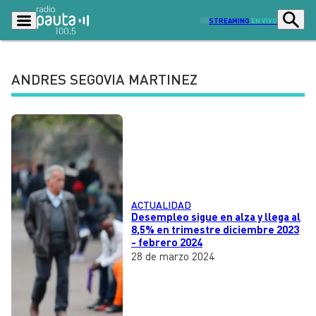
STREAMING
EN VIVO
ANDRES SEGOVIA MARTINEZ
Podcasts
Programas
Lo Último
Actualidad
Ciudad
Economía
Radio en vivo
Sostenibilidad
ACTUALIDAD
Tendencias
Deportes
Desempleo sigue en alza y llega al
8,5% en trimestre diciembre 2023
Entretención y Cultura
Opinión
- febrero 2024
28 de marzo 2024
Dato en Pauta
Señal 2
Contenido Patrocinado