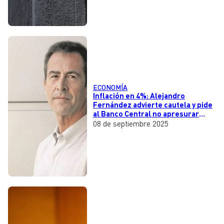
ECONOMÍA
Inflación en 4%: Alejandro
Fernández advierte cautela y pide
al Banco Central no apresurar
bajas de tasas
08 de septiembre 2025