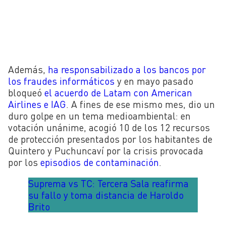
Además,
ha responsabilizado a los bancos por
los fraudes informáticos
y en mayo pasado
bloqueó
el acuerdo
de Latam con American
Airlines e IAG
. A fines de ese mismo mes, dio un
duro golpe en un tema medioambiental: en
votación unánime, acogió 10 de los 12 recursos
de protección presentados por los habitantes de
Quintero y Puchuncaví por la crisis provocada
por los
episodios de contaminación
.
Suprema vs TC: Tercera Sala reafirma
su fallo y toma distancia de Haroldo
Brito