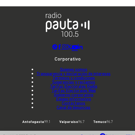
Corporativo
Quienes somos
Transparencia y declaración de intereses
Términos y condiciones
Sugerencias y reclamos
Tarifas Electorales Radio
Tarifas Electorales Web
Gobierno corporativo
Equipo informativo
Contáctenos
Canal de denuncias
Antofagasta
99.1
Valparaíso
96.7
Temuco
96.7