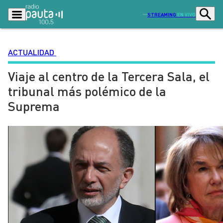
STREAMING
EN VIVO
ACTUALIDAD
Viaje al centro de la Tercera Sala, el
Podcasts
Programas
tribunal más polémico de la
Lo Último
Actualidad
Suprema
Ciudad
Economía
Radio en vivo
Sostenibilidad
Tendencias
Deportes
Entretención y Cultura
Opinión
Dato en Pauta
Señal 2
Contenido Patrocinado