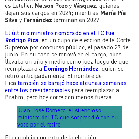
es Letelier,
Nelson Pozo
y
Vásquez
, quienes
dejan sus cargos en 2024; mientras
María Pía
Silva
y
Fernández
terminan en 2027.
El último ministro nombrado en el TC fue
Rodrigo Pica
, en un cupo de elección de la Corte
Suprema por concurso público, el pasado 29 de
junio. En su caso se renovó en el cargo, pues
llevaba un año y medio como juez luego de que
reemplazara a
Domingo Hernández
, quien se
retiró anticipadamente. El nombre de
Pica
también se barajó hace algunas semanas
entre los presidenciables
para reemplazar a
Brahm, pero hoy corre con menos fuerza.
Juan José Romero: el silencioso
ministro del TC que sorprendió con su
voto por el retiro
El complejo contexto de la elección