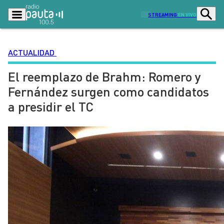
STREAMING
EN VIVO
ACTUALIDAD
El reemplazo de Brahm: Romero y
Podcasts
Programas
Fernández surgen como candidatos
Lo Último
Actualidad
a presidir el TC
Ciudad
Economía
Radio en vivo
Sostenibilidad
Tendencias
Deportes
Entretención y Cultura
Opinión
Dato en Pauta
Señal 2
Contenido Patrocinado